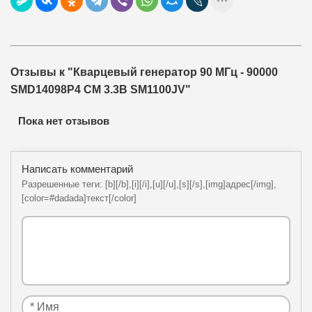
Отзывы к "Кварцевый генератор 90 МГц - 90000
SMD14098P4 CM 3.3В SM1100JV"
Пока нет отзывов
Написать комментарий
Разрешенные теги: [b][/b],[i][/i],[u][/u],[s][/s],[img]адрес[/img],
[color=#dadada]текст[/color]