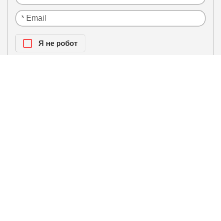
Я нe рoбoт
Настоящим подтверждаю, что я ознакомлен и
политики
согласен с условиями
конфиденциальности
.
ЛИДЕРЫ ПРОДАЖ / БЕСТСЕЛЛЕРЫ
Наружный блок мульти-сплит
системы Royal Clima 2TFM-
17HN/OUT