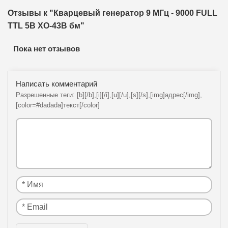
Отзывы к "Кварцевый генератор 9 МГц - 9000 FULL
TTL 5В XO-43B бм"
Пока нет отзывов
Написать комментарий
Разрешенные теги: [b][/b],[i][/i],[u][/u],[s][/s],[img]адрес[/img],
[color=#dadada]текст[/color]