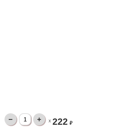
222
X
₽