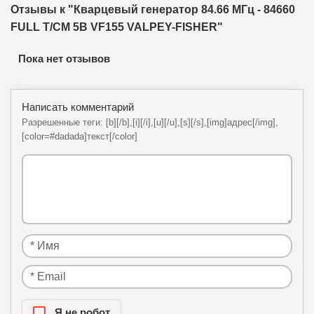
Отзывы к "Кварцевый генератор 84.66 МГц - 84660
FULL T/CM 5В VF155 VALPEY-FISHER"
Пока нет отзывов
Написать комментарий
Разрешенные теги: [b][/b],[i][/i],[u][/u],[s][/s],[img]адрес[/img],
[color=#dadada]текст[/color]
Я нe рoбoт