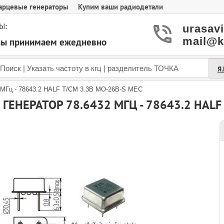
арцевые генераторы
Купим ваши радиодетали
Ы:
urasav
mail@k
азы принимаем ежедневно
Я
 МГц - 78643.2 HALF T/CM 3.3В MO-26B-S MEC
ГЕНЕРАТОР 78.6432 МГЦ - 78643.2 HALF