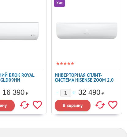
Хит
ИЙ БЛОК ROYAL
ИНВЕРТОРНАЯ СПЛИТ-
I-GLD09HN
СИСТЕМА HISENSE ZOOM 2.0
DC INVERTER AS-
09UW4RYRKB06
16 390
32 490
₽
₽