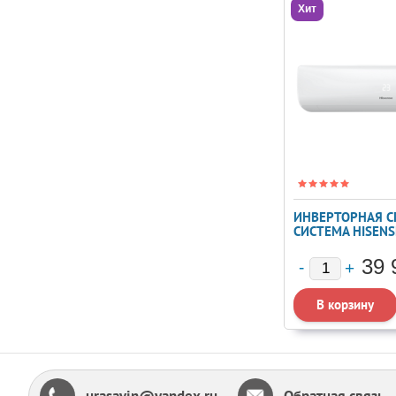
Хит
ИНВЕРТОРНАЯ С
СИСТЕМА HISENS
DC INVERTER AS-
13UW4RYRKB05
39 