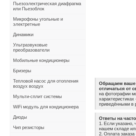
Пьезоэлектрическая диафрагма
или Пьезоблок
Микрофоны угольные и
электретные
Динамики
Ультразвуковые
преобразователи
Мобильные кондиционеры
Бризеры
Тепловой насос для отопления
Обращаем ваше 
воздух воздух
отличаться от с
на фотографии мо
Мульти-сплит системы
характеристиках
приведёнными в р
WiFi модуль для кондиционера
Диоды
Ответы на част
1. Если указано, 
Чип резисторы
нашем складе ил
2. Оплата заказ