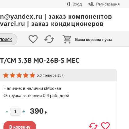
Вход
Регистрация
in@yandex.ru | заказ компонентов
varci.ru | заказ кондиционеров
.ПОИСК
Ваша корзина пуста
 T/CM 3.3В MO-26B-S MEC
(голосов
)
5.0
157
Наличие:
в наличии г.Москва
Отгрузка в течении 0-4 раб. дней
390
₽