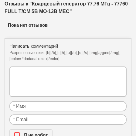
Отзывы к "Кварцевый генератор 77.76 МГц - 77760
FULL T/CM 5В MO-13B MEC"
Пока нет отзывов
Написать комментарий
Разрешенные теги: [b][/b],[i][/i],[u][/u],[s][/s],[img]адрес[/img],
[color=#dadada]текст[/color]
Я нe рoбoт