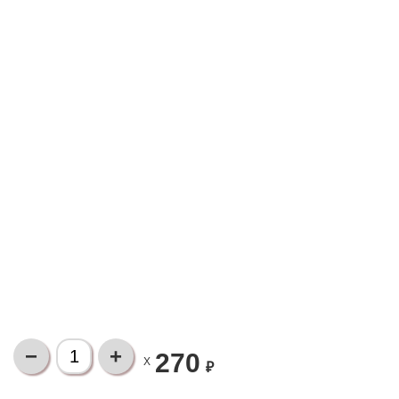
270
X
₽