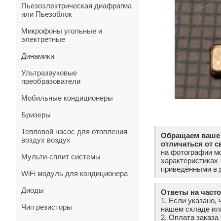
Пьезоэлектрическая диафрагма
или Пьезоблок
Микрофоны угольные и
электретные
Динамики
Ультразвуковые
преобразователи
Мобильные кондиционеры
Бризеры
Тепловой насос для отопления
Обращаем ваше 
воздух воздух
отличаться от с
на фотографии мо
Мульти-сплит системы
характеристиках
приведёнными в р
WiFi модуль для кондиционера
Диоды
Ответы на част
1. Если указано, 
Чип резисторы
нашем складе ил
2. Оплата заказ