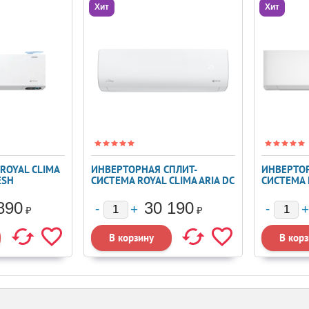
Хит
Хит
ROYAL CLIMA
ИНВЕРТОРНАЯ СПЛИТ-
ИНВЕРТОР
ESH
СИСТЕМА ROYAL CLIMA ARIA DC
СИСТЕМА H
INVERTER RCI-ARE28HN
INVERTER
890
30 190
₽
₽