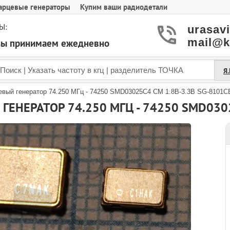
арцевые генераторы
Купим ваши радиодетали
Ы:
urasav
mail@k
азы принимаем ежедневно
Я
евый генератор 74.250 МГц - 74250 SMD03025C4 CM 1.8В-3.3В SG-810