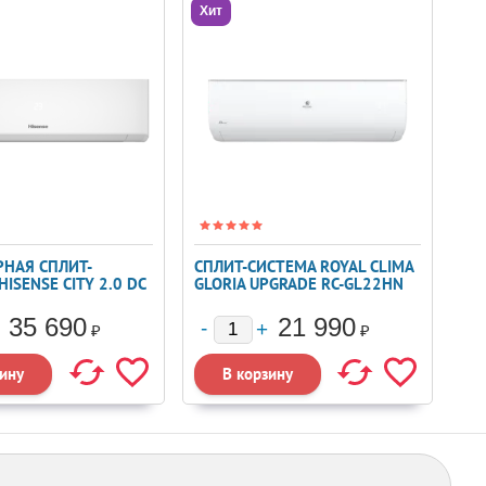
Хит
НАЯ СПЛИТ-
СПЛИТ-СИСТЕМА ROYAL CLIMA
ISENSE CITY 2.0 DC
GLORIA UPGRADE RC-GL22HN
 AS-09UW4RYRKA06
35 690
21 990
₽
₽