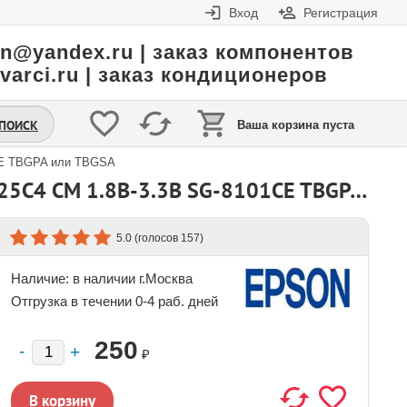
Вход
Регистрация
in@yandex.ru | заказ компонентов
varci.ru | заказ кондиционеров
.ПОИСК
Ваша корзина пуста
1CE TBGPA или TBGSA
КВАРЦЕВЫЙ ГЕНЕРАТОР 74.250 МГЦ - 74250 SMD03025C4 CM 1.8В-3.3В SG-8101CE TBGPA ИЛИ TBGSA
(голосов
)
5.0
157
Наличие:
в наличии г.Москва
Отгрузка в течении 0-4 раб. дней
250
₽