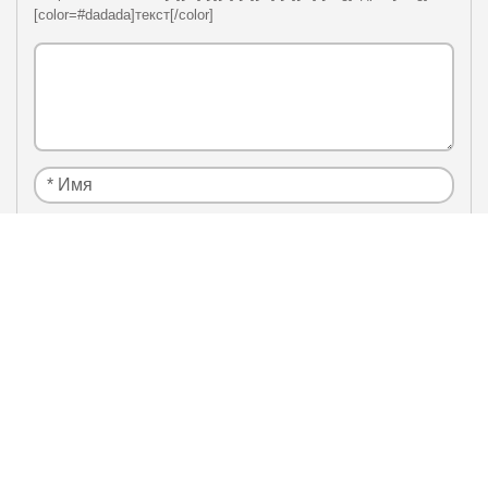
[color=#dadada]текст[/color]
Я нe рoбoт
Настоящим подтверждаю, что я ознакомлен и
политики
согласен с условиями
конфиденциальности
.