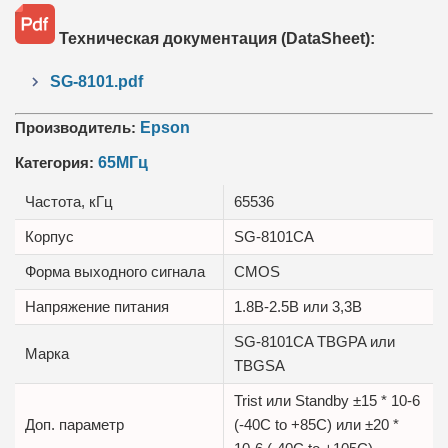
Техническая документация (DataSheet):
SG-8101.pdf
Производитель:
Epson
Категория:
65МГц
Частота, кГц
65536
Корпус
SG-8101CA
Форма выходного сигнала
CMOS
Напряжение питания
1.8В-2.5B или 3,3B
SG-8101CA TBGPA или
Марка
TBGSA
Trist или Standby ±15 * 10-6
Доп. параметр
(-40C to +85C) или ±20 *