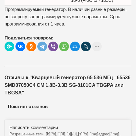
10-6 (-40C to +105C)
Программируемый генератор. В наличии разные размеры,
по запросу запрограммируем нужные параметры. Срок
программирования от 1 часа.
Поделиться товаром:
Отзывы к "Кварцевый генератор 65.536 МГц - 65536
SMD07050C4 CM 1.8В-3.3В SG-8101CA TBGPA или
TBGSA"
Пока нет отзывов
Написать комментарий
Разрешенные теги: [b][/b],[i][/i],[u][/u],[s][/s],[img]адрес[/img],