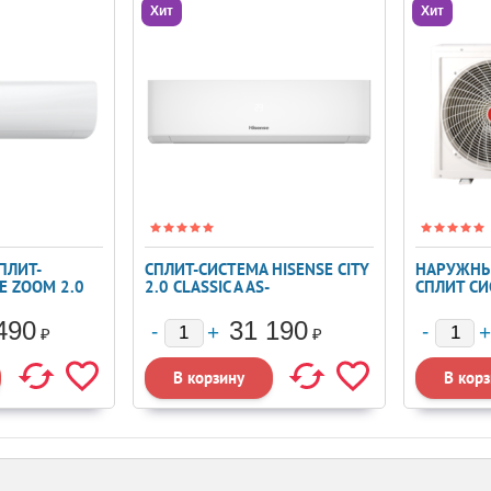
Хит
Хит
ПЛИТ-
СПЛИТ-СИСТЕМА HISENSE CITY
НАРУЖНЫ
E ZOOM 2.0
2.0 CLASSIC A AS-
СПЛИТ СИ
07HW4RLRKA00
2TFM-17
490
31 190
₽
₽