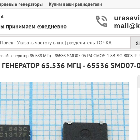
арцевые генераторы
Купим ваши радиодетали
Ы:
urasav
mail@k
азы принимаем ежедневно
Я
евый генератор 65.536 МГц - 65536 SMD07-05 P4 CMOS 1.8В SG-8003JF-
ЕНЕРАТОР 65.536 МГЦ - 65536 SMD07-05