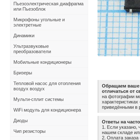
Пьезоэлектрическая диафрагма
или Пьезоблок
Микрофоны угольные и
электретные
Динамики
Ультразвуковые
преобразователи
Мобильные кондиционеры
Бризеры
Тепловой насос для отопления
Обращаем ваше 
воздух воздух
отличаться от с
на фотографии мо
Мульти-сплит системы
характеристиках
приведёнными в р
WiFi модуль для кондиционера
Диоды
Ответы на част
1. Если указано, 
Чип резисторы
нашем складе ил
2. Оплата заказ