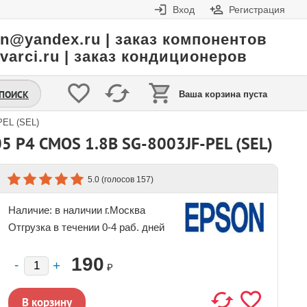
Вход
Регистрация
in@yandex.ru | заказ компонентов
varci.ru | заказ кондиционеров
.ПОИСК
Ваша корзина пуста
PEL (SEL)
 P4 CMOS 1.8В SG-8003JF-PEL (SEL)
(голосов
)
5.0
157
Наличие:
в наличии г.Москва
Отгрузка в течении 0-4 раб. дней
190
₽