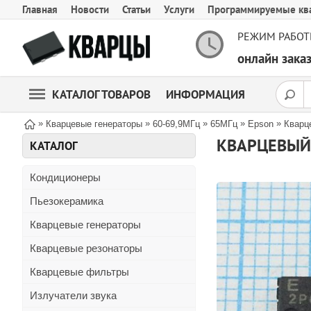
Главная
Новости
Статьи
Услуги
Программируемые кв
РЕЖИМ РАБОТ
онлайн зак
КАТАЛОГ ТОВАРОВ
ИНФОРМАЦИЯ
»
»
»
»
»
Кварцевые генераторы
60-69,9МГц
65МГц
Epson
Кварц
КВАРЦЕВЫЙ Г
КАТАЛОГ
Кондиционеры
Пьезокерамика
Кварцевые генераторы
Кварцевые резонаторы
Кварцевые фильтры
Излучатели звука