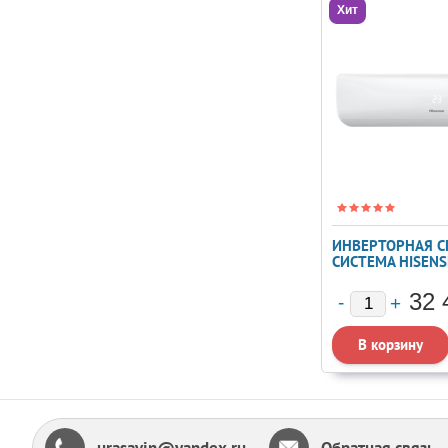
Хит
ИНВЕРТОРНАЯ С
СИСТЕМА HISENS
DC INVERTER AS-
09UW4RYRKB06
32 