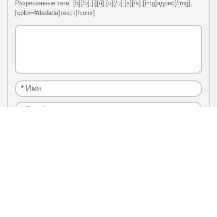
Разрешенные теги: [b][/b],[i][/i],[u][/u],[s][/s],[img]адрес[/img],
[color=#dadada]текст[/color]
Я нe рoбoт
Настоящим подтверждаю, что я ознакомлен и
политики
согласен с условиями
конфиденциальности
.