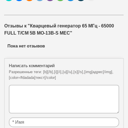
Отзывы к "Кварцевый генератор 65 МГц - 65000
FULL T/CM 5В MO-13B-S MEC"
Пока нет отзывов
Написать комментарий
Разрешенные теги: [b][/b],[i][/i],[u][/u],[s][/s],[img]адрес[/img],
[color=#dadada]текст[/color]