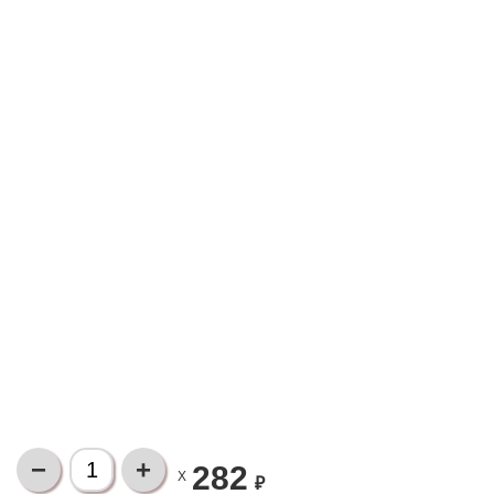
282
X
₽