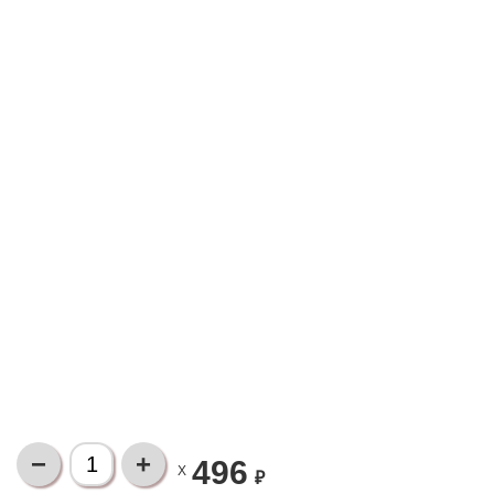
496
X
₽