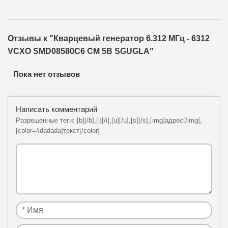
Отзывы к "Кварцевый генератор 6.312 МГц - 6312
VCXO SMD08580C6 CM 5В SGUGLA"
Пока нет отзывов
Написать комментарий
Разрешенные теги: [b][/b],[i][/i],[u][/u],[s][/s],[img]адрес[/img],
[color=#dadada]текст[/color]