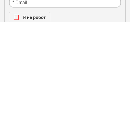
Я нe рoбoт
Настоящим подтверждаю, что я ознакомлен и
политики
согласен с условиями
конфиденциальности
.
ЛИДЕРЫ ПРОДАЖ / БЕСТСЕЛЛЕРЫ
Инверторная сплит-система
Hisense ZOOM 2.0 DC Inverter
AS-13UW4RYRKB05