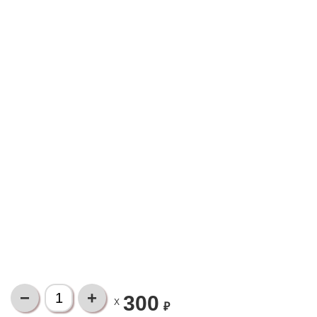
300
X
₽