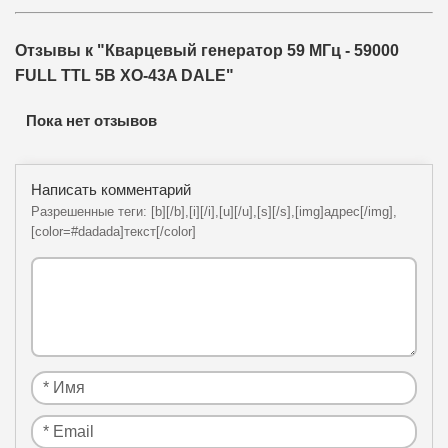
Отзывы к "Кварцевый генератор 59 МГц - 59000
FULL TTL 5В XO-43A DALE"
Пока нет отзывов
Написать комментарий
Разрешенные теги: [b][/b],[i][/i],[u][/u],[s][/s],[img]адрес[/img],
[color=#dadada]текст[/color]