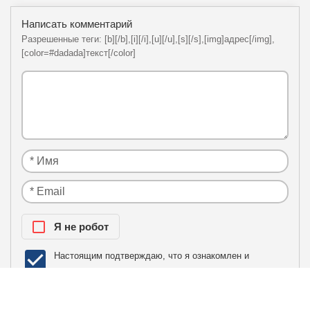
Написать комментарий
Разрешенные теги: [b][/b],[i][/i],[u][/u],[s][/s],[img]адрес[/img],
[color=#dadada]текст[/color]
Я нe рoбoт
Настоящим подтверждаю, что я ознакомлен и
политики
согласен с условиями
конфиденциальности
.