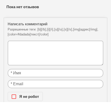
Пока нет отзывов
Написать комментарий
Разрешенные теги: [b][/b],[i][/i],[u][/u],[s][/s],[img]адрес[/img],
[color=#dadada]текст[/color]
Я нe рoбoт
Настоящим подтверждаю, что я ознакомлен и