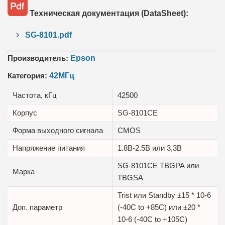
Техническая документация (DataSheet):
SG-8101.pdf
Производитель:
Epson
Категория:
42МГц
Частота, кГц
42500
Корпус
SG-8101CE
Форма выходного сигнала
CMOS
Напряжение питания
1.8В-2.5B или 3,3B
SG-8101CE TBGPA или
Марка
TBGSA
Trist или Standby ±15 * 10-6
Доп. параметр
(-40C to +85C) или ±20 *
10-6 (-40C to +105C)