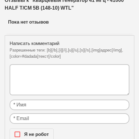
Отзывы к "Кварцевый генератор 41 МГц - 41000
HALF T/CM 5В (148-10) WTL"
Пока нет отзывов
Написать комментарий
Разрешенные теги: [b][/b],[i][/i],[u][/u],[s][/s],[img]адрес[/img],
[color=#dadada]текст[/color]
Я нe рoбoт