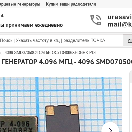
арцевые генераторы
Купим ваши радиодетали
Ы:
urasav
mail@k
азы принимаем ежедневно
Я
Гц - 4096 SMD07050C4 CM 5В OC7T04096XHDBRX PDI
ГЕНЕРАТОР 4.096 МГЦ - 4096 SMD07050