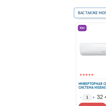
ВАС ТАКЖЕ МО
Хит
ИНВЕРТОРНАЯ С
СИСТЕМА HISENS
DC INVERTER AS-
09UW4RYRKB06
32 