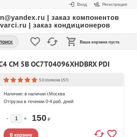
Вход
Регистрация
in@yandex.ru | заказ компонентов
varci.ru | заказ кондиционеров
.ПОИСК
Ваша корзина пуста
C4 CM 5В OC7T04096XHDBRX PDI
(голосов
)
5.0
157
Наличие:
в наличии г.Москва
Отгрузка в течении 0-4 раб. дней
150
₽