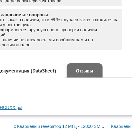
азделе характеристик товара.
о задаваемые вопросы:
что заказ в наличии, то в 99 % случаев заказ находится на
и у поставщика.
а оформляется вручную после проверки наличия
ий.
в наличии не оказалось, мы сообщим вам и по
дложим аналог.
документация (DataSheet)
Отзывы
HCDXX.pdf
« Кварцевый генератор 12 МГц - 12000 SM...
Кварцевый 