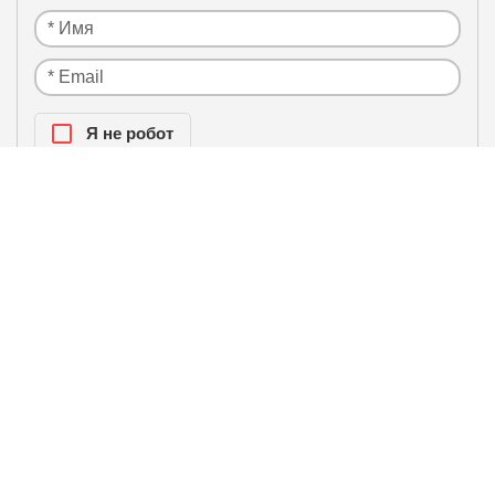
Я нe рoбoт
Настоящим подтверждаю, что я ознакомлен и
политики
согласен с условиями
конфиденциальности
.
ЛИДЕРЫ ПРОДАЖ / БЕСТСЕЛЛЕРЫ
Инверторная сплит-система
Hisense ZOOM 2.0 DC Inverter