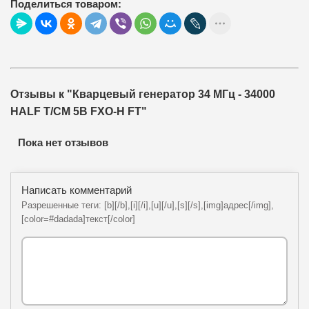
Поделиться товаром:
Отзывы к "Кварцевый генератор 34 МГц - 34000
HALF T/CM 5В FXO-H FT"
Пока нет отзывов
Написать комментарий
Разрешенные теги: [b][/b],[i][/i],[u][/u],[s][/s],[img]адрес[/img],
[color=#dadada]текст[/color]