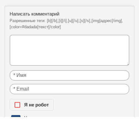
Написать комментарий
Разрешенные теги: [b][/b],[i][/i],[u][/u],[s][/s],[img]адрес[/img],
[color=#dadada]текст[/color]
Я нe рoбoт
Настоящим подтверждаю, что я ознакомлен и
политики
согласен с условиями
конфиденциальности
.