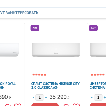
ГУТ ЗАИНТЕРЕСОВАТЬ
Хит
Хит
ОК ROYAL
СПЛИТ-СИСТЕМА HISENSE CITY
ИНВЕРТОР
9HN
2.0 CLASSIC A AS-
СИСТЕМА H
12HW4RLRKA01
INVERTER
390
35 290
₽
₽