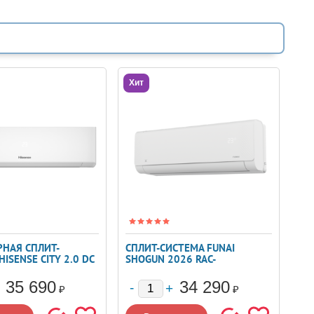
Хит
НАЯ СПЛИТ-
СПЛИТ-СИСТЕМА FUNAI
ISENSE CITY 2.0 DC
SHOGUN 2026 RAC-
 AS-09UW4RYRKA06
SG25HP.D05
35 690
34 290
₽
₽