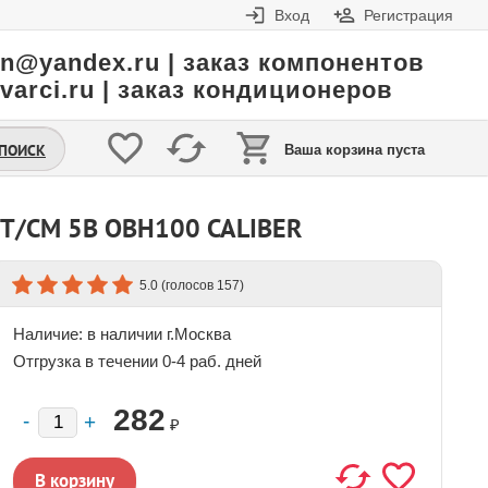
Вход
Регистрация
in@yandex.ru | заказ компонентов
varci.ru | заказ кондиционеров
.ПОИСК
Ваша корзина пуста
 T/CM 5В OBH100 CALIBER
(голосов
)
5.0
157
Наличие:
в наличии г.Москва
Отгрузка в течении 0-4 раб. дней
282
₽