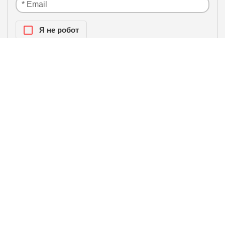
Я нe рoбoт
Настоящим подтверждаю, что я ознакомлен и
политики
согласен с условиями
конфиденциальности
.
ЛИДЕРЫ ПРОДАЖ / БЕСТСЕЛЛЕРЫ
Сплит-система ROYAL CLIMA
RCI-RFS28HN FRESH
STANDARD