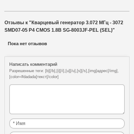
Отзывы к "Кварцевый генератор 3.072 МГц - 3072
SMD07-05 P4 CMOS 1.8В SG-8003JF-PEL (SEL)"
Пока нет отзывов
Написать комментарий
Разрешенные теги: [b][/b],[i][/i],[u][/u],[s][/s],[img]адрес[/img],
[color=#dadada]текст[/color]