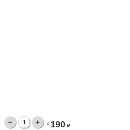
190
X
₽