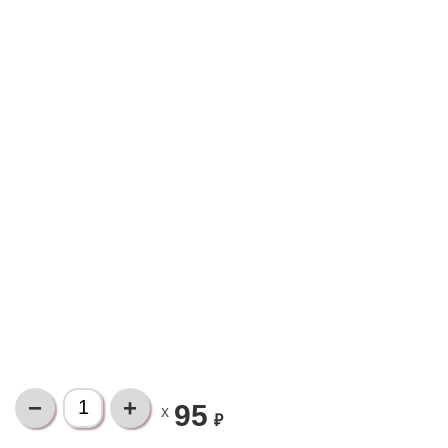
95
X
₽