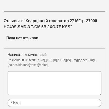
Отзывы к "Кварцевый генератор 27 МГц - 27000
HC49S-SMD-3 T/CM 5В JXO-7F KSS"
Пока нет отзывов
Написать комментарий
Разрешенные теги: [b][/b],[i][/i],[u][/u],[s][/s],[img]адрес[/img],
[color=#dadada]текст[/color]