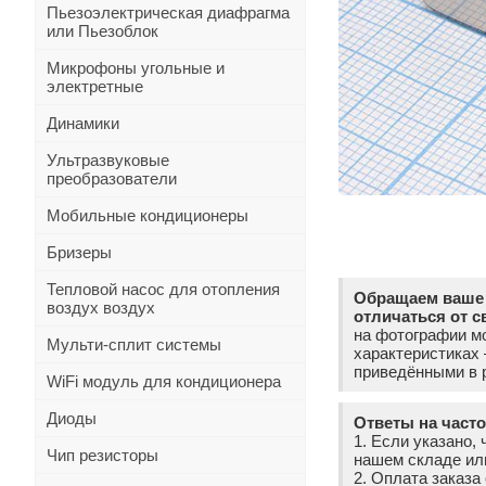
Пьезоэлектрическая диафрагма
или Пьезоблок
Микрофоны угольные и
электретные
Динамики
Ультразвуковые
преобразователи
Мобильные кондиционеры
Бризеры
Тепловой насос для отопления
Обращаем ваше 
воздух воздух
отличаться от с
на фотографии мо
Мульти-сплит системы
характеристиках
приведёнными в р
WiFi модуль для кондиционера
Диоды
Ответы на част
1. Если указано, 
Чип резисторы
нашем складе ил
2. Оплата заказ