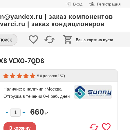
Вход
Регистрация
in@yandex.ru | заказ компонентов
varci.ru | заказ кондиционеров
.ПОИСК
Ваша корзина пуста
4X8 VCXO-7QD8
(голосов
)
5.0
157
Наличие:
в наличии г.Москва
Отгрузка в течении 0-4 раб. дней
660
₽