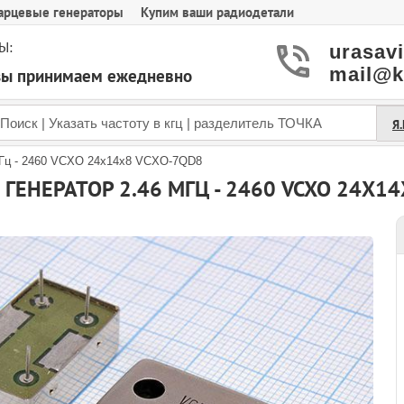
арцевые генераторы
Купим ваши радиодетали
Ы:
urasav
mail@k
азы принимаем ежедневно
Я
МГц - 2460 VCXO 24x14x8 VCXO-7QD8
ГЕНЕРАТОР 2.46 МГЦ - 2460 VCXO 24X1