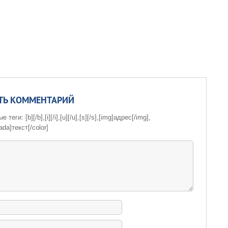
ТЬ КОММЕНТАРИЙ
теги: [b][/b],[i][/i],[u][/u],[s][/s],[img]адрес[/img],
ada]текст[/color]