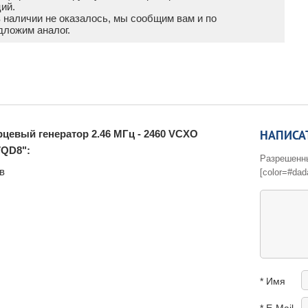
ий.
в наличии не оказалось, мы сообщим вам и по
дложим аналог.
НАПИСА
цевый генератор 2.46 МГц - 2460 VCXO
7QD8":
Разрешенные 
в
[color=#dad
* Имя