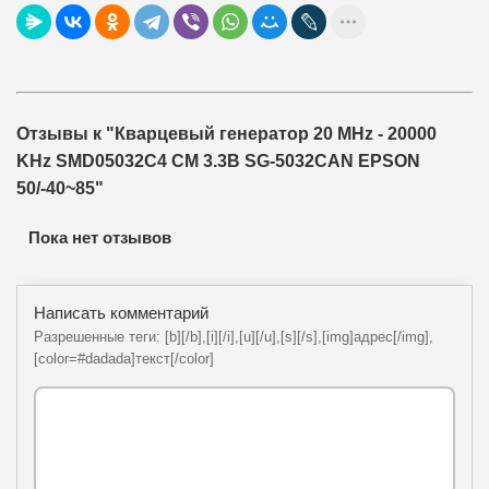
Отзывы к "Кварцевый генератор 20 MHz - 20000
KHz SMD05032C4 CM 3.3В SG-5032CAN EPSON
50/-40~85"
Пока нет отзывов
Написать комментарий
Разрешенные теги: [b][/b],[i][/i],[u][/u],[s][/s],[img]адрес[/img],
[color=#dadada]текст[/color]