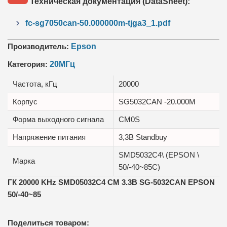
Техническая документация (DataSheet):
fc-sg7050can-50.000000m-tjga3_1.pdf
Производитель:
Epson
Категория:
20МГц
Частота, кГц
20000
Корпус
SG5032CAN -20.000M
Форма выходного сигнала
CM0S
Напряжение питания
3,3В Standbuy
SMD5032C4\ (EPSON \
Маркa
50/-40~85C)
ГК
20000 KHz SMD05032C4 CM 3.3В SG-5032CAN EPSON
50/-40~85
Поделиться товаром: