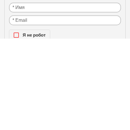
Я нe рoбoт
Настоящим подтверждаю, что я ознакомлен и
политики
согласен с условиями
конфиденциальности
.
ЛИДЕРЫ ПРОДАЖ / БЕСТСЕЛЛЕРЫ
Наружный блок мульти-сплит
системы Royal Clima 2TFM-