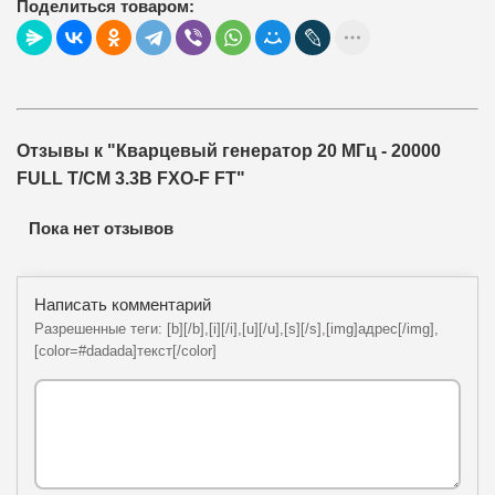
Поделиться товаром:
Отзывы к "Кварцевый генератор 20 МГц - 20000
FULL T/CM 3.3В FXO-F FT"
Пока нет отзывов
Написать комментарий
Разрешенные теги: [b][/b],[i][/i],[u][/u],[s][/s],[img]адрес[/img],
[color=#dadada]текст[/color]