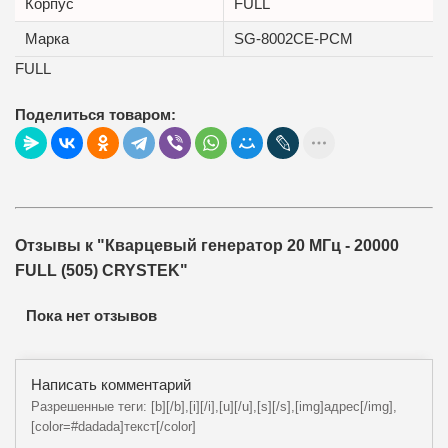
Корпус
FULL
Марка
SG-8002CE-PCM
FULL
Поделиться товаром:
Отзывы к "Кварцевый генератор 20 МГц - 20000
FULL (505) CRYSTEK"
Пока нет отзывов
Написать комментарий
Разрешенные теги: [b][/b],[i][/i],[u][/u],[s][/s],[img]адрес[/img],
[color=#dadada]текст[/color]