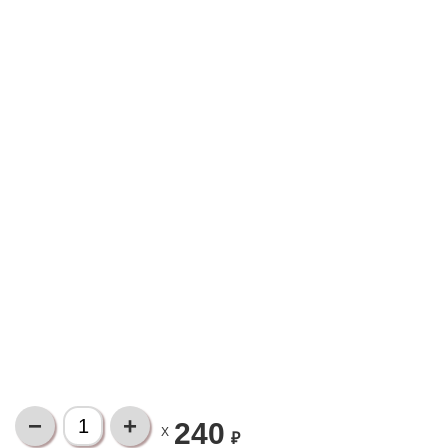
240
X
₽