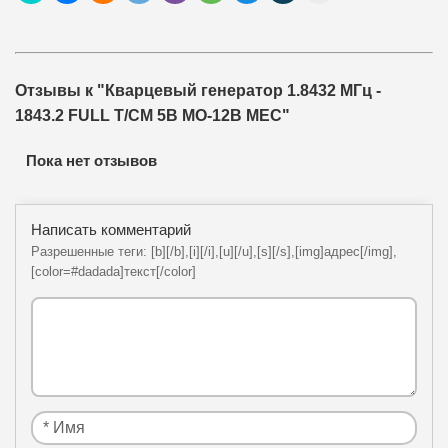
Отзывы к "Кварцевый генератор 1.8432 МГц -
1843.2 FULL T/CM 5В MO-12B MEC"
Пока нет отзывов
Написать комментарий
Разрешенные теги: [b][/b],[i][/i],[u][/u],[s][/s],[img]адрес[/img],
[color=#dadada]текст[/color]