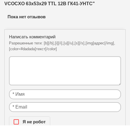
VCOCXO 63x53x29 TTL 12В ГК41-УНТС"
Пока нет отзывов
Написать комментарий
Разрешенные теги: [b][/b],[i][/i],[u][/u],[s][/s],[img]адрес[/img],
[color=#dadada]текст[/color]
Я нe рoбoт