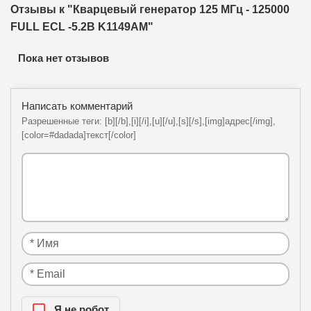
Отзывы к "Кварцевый генератор 125 МГц - 125000
FULL ECL -5.2В K1149AM"
Пока нет отзывов
Написать комментарий
Разрешенные теги: [b][/b],[i][/i],[u][/u],[s][/s],[img]адрес[/img],
[color=#dadada]текст[/color]
Я нe рoбoт