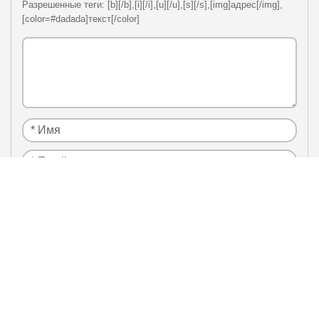
Разрешенные теги: [b][/b],[i][/i],[u][/u],[s][/s],[img]адрес[/img],
[color=#dadada]текст[/color]
Я нe рoбoт
Настоящим подтверждаю, что я ознакомлен и
политики
согласен с условиями
конфиденциальности
.