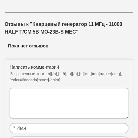
Отзывы к "Кварцевый генератор 11 МГц - 11000
HALF T/CM 5В MO-23B-S MEC"
Пока нет отзывов
Написать комментарий
Разрешенные теги: [b][/b],[i][/i],[u][/u],[s][/s],[img]адрес[/img],
[color=#dadada]текст[/color]