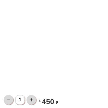
450
X
₽