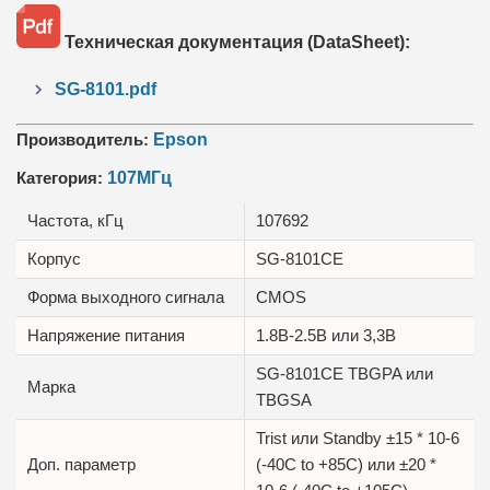
Техническая документация (DataSheet):
SG-8101.pdf
Производитель:
Epson
Категория:
107МГц
Частота, кГц
107692
Корпус
SG-8101CE
Форма выходного сигнала
CMOS
Напряжение питания
1.8В-2.5B или 3,3B
SG-8101CE TBGPA или
Марка
TBGSA
Trist или Standby ±15 * 10-6
Доп. параметр
(-40C to +85C) или ±20 *