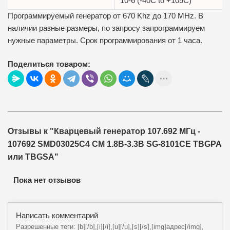
10-6 (-40C to +105C)
Программируемый генератор от 670 Khz до 170 MHz. В
наличии разные размеры, по запросу запрограммируем
нужные параметры. Срок программирования от 1 часа.
Поделиться товаром:
Отзывы к "Кварцевый генератор 107.692 МГц -
107692 SMD03025C4 CM 1.8В-3.3В SG-8101CE TBGPA
или TBGSA"
Пока нет отзывов
Написать комментарий
Разрешенные теги: [b][/b],[i][/i],[u][/u],[s][/s],[img]адрес[/img],