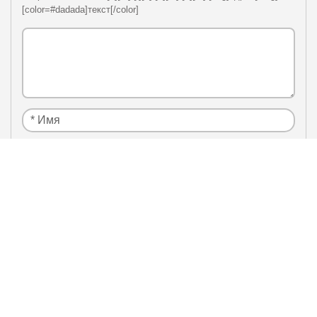
[color=#dadada]текст[/color]
Я нe рoбoт
Настоящим подтверждаю, что я ознакомлен и
политики
согласен с условиями
конфиденциальности
.