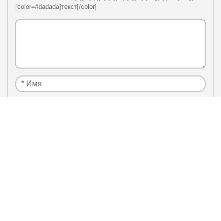
[color=#dadada]текст[/color]
Я нe рoбoт
Настоящим подтверждаю, что я ознакомлен и
политики
согласен с условиями
конфиденциальности
.