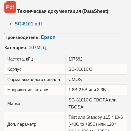
Техническая документация (DataSheet):
SG-8101.pdf
Производитель:
Epson
Категория:
107МГц
Частота, кГц
107692
Корпус
SG-8101CG
Форма выходного сигнала
CMOS
Напряжение питания
1.8В-2.5B или 3,3B
SG-8101CG TBGPA или
Марка
TBGSA
Trist или Standby ±15 * 10-6
Доп. параметр
(-40C to +85C) или ±20 *