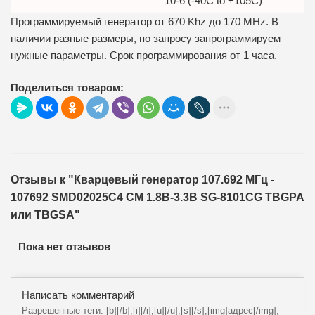
10-6 (-40C to +105C)
Программируемый генератор от 670 Khz до 170 MHz. В
наличии разные размеры, по запросу запрограммируем
нужные параметры. Срок программирования от 1 часа.
Поделиться товаром:
Отзывы к "Кварцевый генератор 107.692 МГц -
107692 SMD02025C4 CM 1.8В-3.3В SG-8101CG TBGPA
или TBGSA"
Пока нет отзывов
Написать комментарий
Разрешенные теги: [b][/b],[i][/i],[u][/u],[s][/s],[img]адрес[/img],