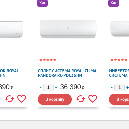
Хит
Хит
ОК ROYAL
СПЛИТ-СИСТЕМА ROYAL CLIMA
ИНВЕРТОР
9HN
PANDORA RC-PDC35HN
СИСТЕМА 
DC INVERT
13UW4RY
390
36 390
₽
₽