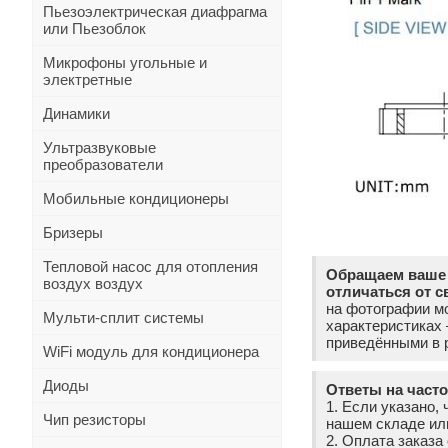
Пьезоэлектрическая диафрагма
или Пьезоблок
Микрофоны угольные и
электретные
Динамики
Ультразвуковые
преобразователи
Мобильные кондиционеры
Бризеры
Тепловой насос для отопления
Обращаем ваше 
воздух воздух
отличаться от с
на фотографии мо
Мульти-сплит системы
характеристиках
приведёнными в р
WiFi модуль для кондиционера
Диоды
Ответы на част
1. Если указано, 
Чип резисторы
нашем складе ил
2. Оплата заказ