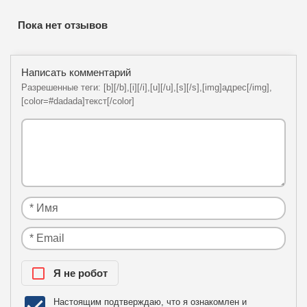
Пока нет отзывов
Написать комментарий
Разрешенные теги: [b][/b],[i][/i],[u][/u],[s][/s],[img]адрес[/img],
[color=#dadada]текст[/color]
Я нe рoбoт
Настоящим подтверждаю, что я ознакомлен и