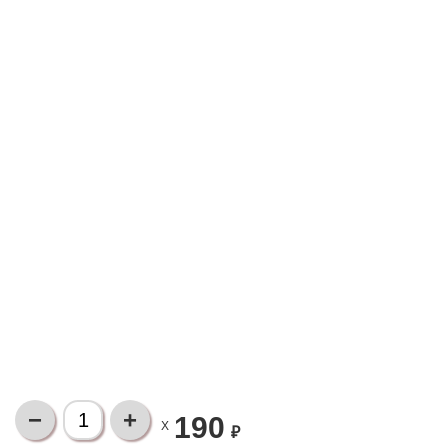
190
X
₽