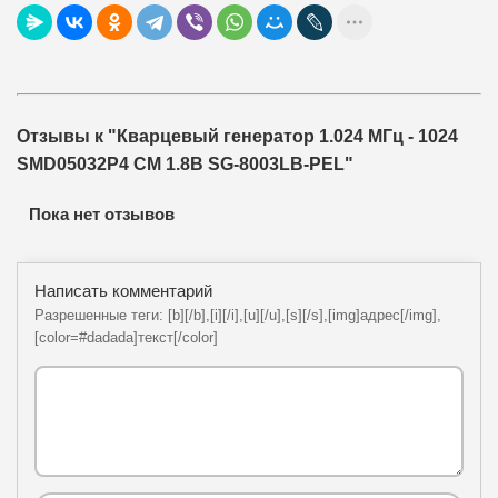
Отзывы к "Кварцевый генератор 1.024 МГц - 1024
SMD05032P4 CM 1.8В SG-8003LB-PEL"
Пока нет отзывов
Написать комментарий
Разрешенные теги: [b][/b],[i][/i],[u][/u],[s][/s],[img]адрес[/img],
[color=#dadada]текст[/color]