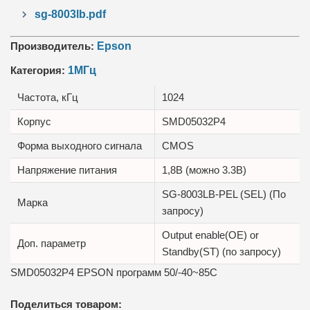
sg-8003lb.pdf
Производитель:
Epson
Категория:
1МГц
Частота, кГц
1024
Корпус
SMD05032P4
Форма выходного сигнала
CMOS
Напряжение питания
1,8В (можно 3.3В)
SG-8003LB-PEL (SEL) (По
Марка
запросу)
Output enable(OE) or
Доп. параметр
Standby(ST) (по запросу)
SMD05032P4 EPSON программ 50/-40~85C
Поделиться товаром: