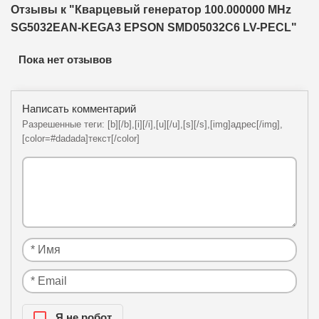
Отзывы к "Кварцевый генератор 100.000000 MHz
SG5032EAN-KEGA3 EPSON SMD05032C6 LV-PECL"
Пока нет отзывов
Написать комментарий
Разрешенные теги: [b][/b],[i][/i],[u][/u],[s][/s],[img]адрес[/img],
[color=#dadada]текст[/color]
Я нe рoбoт