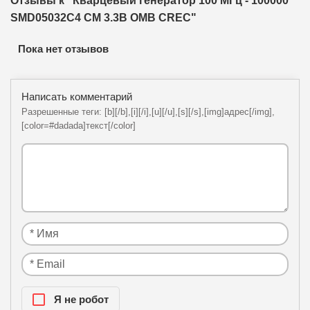
Отзывы к "Кварцевый генератор 100 МГц - 100000
SMD05032C4 CM 3.3В OMB CREC"
Пока нет отзывов
Написать комментарий
Разрешенные теги: [b][/b],[i][/i],[u][/u],[s][/s],[img]адрес[/img],
[color=#dadada]текст[/color]
Я нe рoбoт