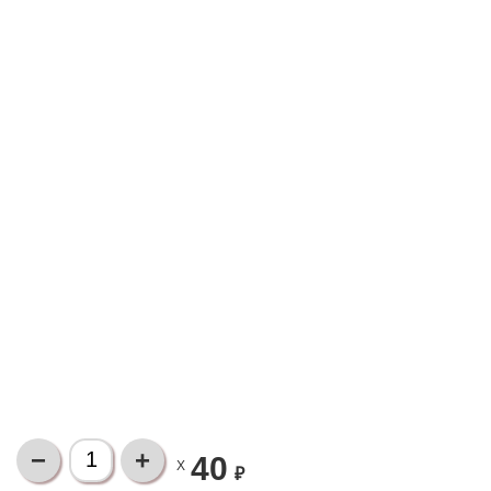
40
X
₽