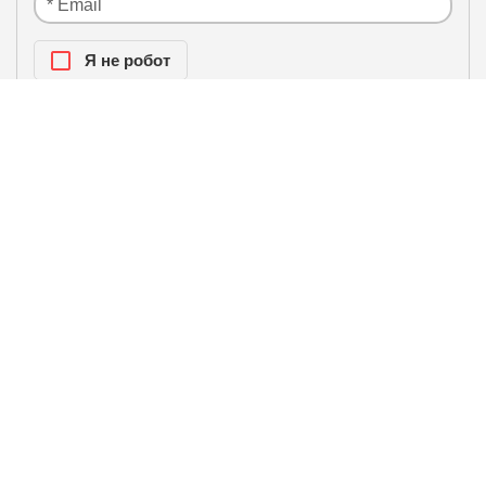
Я нe рoбoт
Настоящим подтверждаю, что я ознакомлен и
политики
согласен с условиями
конфиденциальности
.
ЛИДЕРЫ ПРОДАЖ / БЕСТСЕЛЛЕРЫ
Инверторная сплит-система
Hisense ZOOM 2.0 DC Inverter
AS-07UW4RYRKB01