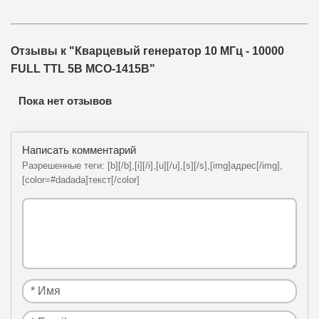
Отзывы к "Кварцевый генератор 10 МГц - 10000
FULL TTL 5В MCO-1415B"
Пока нет отзывов
Написать комментарий
Разрешенные теги: [b][/b],[i][/i],[u][/u],[s][/s],[img]адрес[/img],
[color=#dadada]текст[/color]