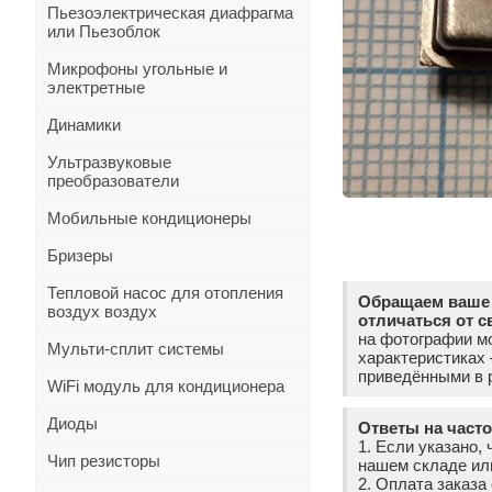
Пьезоэлектрическая диафрагма
или Пьезоблок
Микрофоны угольные и
электретные
Динамики
Ультразвуковые
преобразователи
Мобильные кондиционеры
Бризеры
Тепловой насос для отопления
Обращаем ваше 
воздух воздух
отличаться от с
на фотографии мо
Мульти-сплит системы
характеристиках
приведёнными в р
WiFi модуль для кондиционера
Диоды
Ответы на част
1. Если указано, 
Чип резисторы
нашем складе ил
2. Оплата заказ