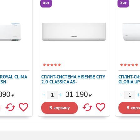
Хит
Хит
ROYAL CLIMA
СПЛИТ-СИСТЕМА HISENSE CITY
СПЛИТ-СИ
ESH
2.0 CLASSIC A AS-
GLORIA U
07HW4RLRKA00
890
31 190
₽
₽