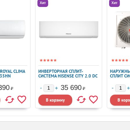
Хит
Хит
ROYAL CLIMA
ИНВЕРТОРНАЯ СПЛИТ-
НАРУЖНЫ
C35HN
СИСТЕМА HISENSE CITY 2.0 DC
СПЛИТ СИ
INVERTER AS-09UW4RYRKA06
2TFM-17
390
35 690
₽
₽