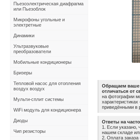
Пьезоэлектрическая диафрагма
или Пьезоблок
Микрофоны угольные и
электретные
Динамики
Ультразвуковые
преобразователи
Мобильные кондиционеры
Бризеры
Тепловой насос для отопления
Обращаем ваше 
воздух воздух
отличаться от с
на фотографии мо
Мульти-сплит системы
характеристиках
приведёнными в р
WiFi модуль для кондиционера
Диоды
Ответы на част
1. Если указано, 
Чип резисторы
нашем складе ил
2. Оплата заказ