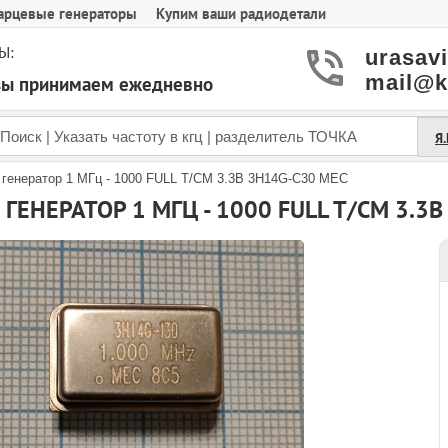
арцевые генераторы
Купим ваши радиодетали
Ы:
urasav
mail@k
азы принимаем ежедневно
Я
 генератор 1 МГц - 1000 FULL T/CM 3.3В 3H14G-C30 MEC
ГЕНЕРАТОР 1 МГЦ - 1000 FULL T/CM 3.3