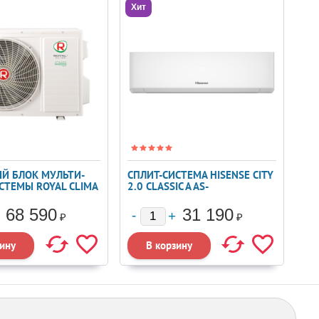
Хит
Й БЛОК МУЛЬТИ-
СПЛИТ-СИСТЕМА HISENSE CITY
СТЕМЫ ROYAL CLIMA
2.0 CLASSIC A AS-
HN/OUT
07HW4RLRKA00
68 590
31 190
₽
₽