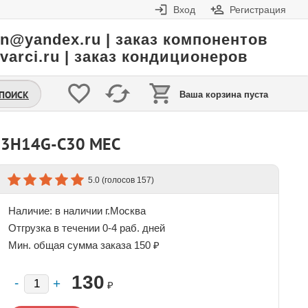
Вход
Регистрация
in@yandex.ru | заказ компонентов
varci.ru | заказ кондиционеров
.ПОИСК
Ваша корзина пуста
В 3H14G-C30 MEC
(голосов
)
5.0
157
Наличие:
в наличии г.Москва
Отгрузка в течении 0-4 раб. дней
Мин. общая сумма заказа 150 ₽
130
₽