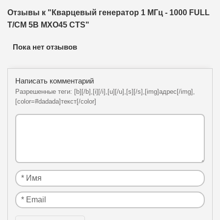
Отзывы к "Кварцевый генератор 1 МГц - 1000 FULL
T/CM 5В MXO45 CTS"
Пока нет отзывов
Написать комментарий
Разрешенные теги: [b][/b],[i][/i],[u][/u],[s][/s],[img]адрес[/img],
[color=#dadada]текст[/color]