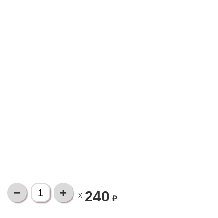
240
X
₽