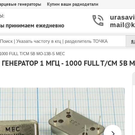
арцевые генераторы
Купим ваши радиодетали
Ы:
urasav
mail@k
азы принимаем ежедневно
Я
- 1000 FULL T/CM 5В MO-13B-S MEC
ГЕНЕРАТОР 1 МГЦ - 1000 FULL T/CM 5В 