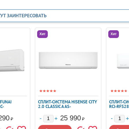
ГУТ ЗАИНТЕРЕСОВАТЬ
Хит
Хит
FUNAI
СПЛИТ-СИСТЕМА HISENSE CITY
СПЛИТ-СИ
C-
2.0 CLASSIC A AS-
RCI-RFS2
09HW4RLRKA01
STANDAR
290
25 990
₽
₽