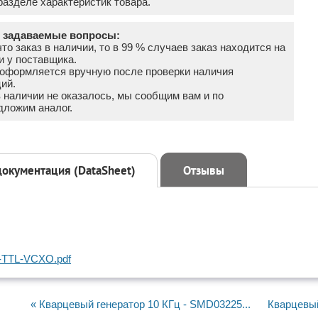
азделе характеристик товара.
о задаваемые вопросы:
что заказ в наличии, то в 99 % случаев заказ находится на
и у поставщика.
а оформляется вручную после проверки наличия
ий.
в наличии не оказалось, мы сообщим вам и по
дложим аналог.
документация (DataSheet)
Отзывы
TTL-VCXO.pdf
« Кварцевый генератор 10 КГц - SMD03225...
Кварцевый 