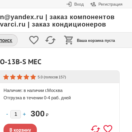
Вход
Регистрация
in@yandex.ru | заказ компонентов
varci.ru | заказ кондиционеров
.ПОИСК
Ваша корзина пуста
MO-13B-S MEC
(голосов
)
5.0
157
Наличие:
в наличии г.Москва
Отгрузка в течении 0-4 раб. дней
300
₽