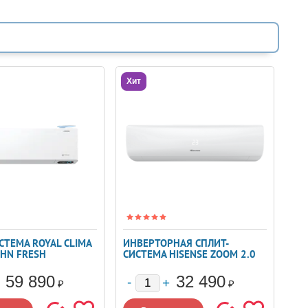
Хит
СТЕМА ROYAL CLIMA
ИНВЕРТОРНАЯ СПЛИТ-
8HN FRESH
СИСТЕМА HISENSE ZOOM 2.0
D
DC INVERTER AS-
09UW4RYRKB06
59 890
32 490
₽
₽