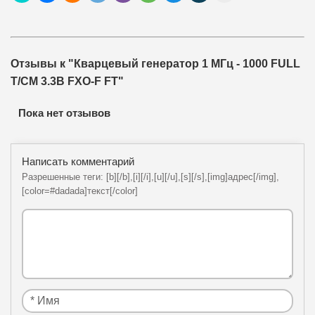
Отзывы к "Кварцевый генератор 1 МГц - 1000 FULL
T/CM 3.3В FXO-F FT"
Пока нет отзывов
Написать комментарий
Разрешенные теги: [b][/b],[i][/i],[u][/u],[s][/s],[img]адрес[/img],
[color=#dadada]текст[/color]