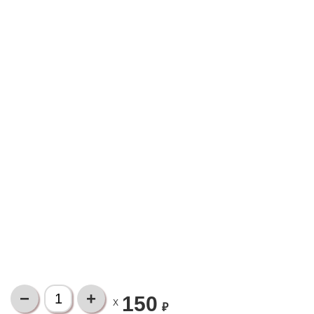
150
X
₽