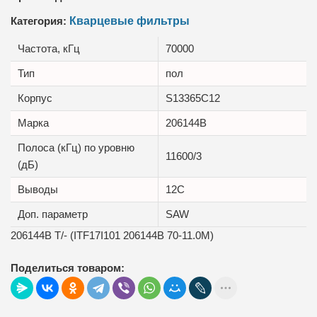
Категория:
Кварцевые фильтры
Частота, кГц
70000
Тип
пол
Корпус
S13365C12
Марка
206144B
Полоса (кГц) по уровню
11600/3
(дБ)
Выводы
12C
Доп. параметр
SAW
206144B T/- (ITF17I101 206144B 70-11.0M)
Поделиться товаром: