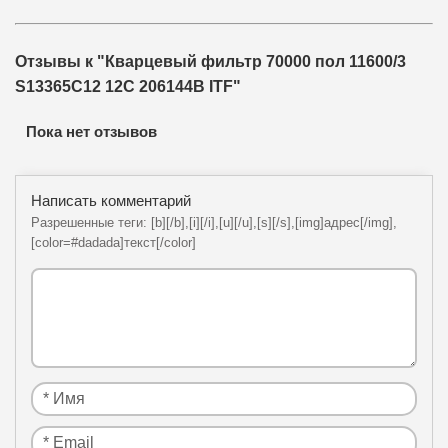
Отзывы к "Кварцевый фильтр 70000 пол 11600/3
S13365C12 12C 206144B ITF"
Пока нет отзывов
Написать комментарий
Разрешенные теги: [b][/b],[i][/i],[u][/u],[s][/s],[img]адрес[/img],
[color=#dadada]текст[/color]