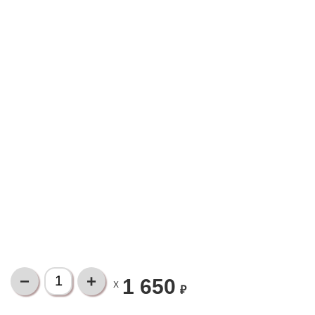
1 650
X
₽