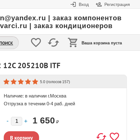
Вход
Регистрация
in@yandex.ru | заказ компонентов
varci.ru | заказ кондиционеров
.ПОИСК
Ваша корзина пуста
12C 205210B ITF
(голосов
)
5.0
157
Наличие:
в наличии г.Москва
Отгрузка в течении 0-4 раб. дней
1 650
₽