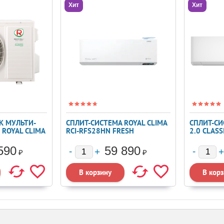
Хит
Хит
К МУЛЬТИ-
СПЛИТ-СИСТЕМА ROYAL CLIMA
СПЛИТ-СИ
ROYAL CLIMA
RCI-RFS28HN FRESH
2.0 CLASSI
STANDARD
07HW4RL
590
59 890
₽
₽