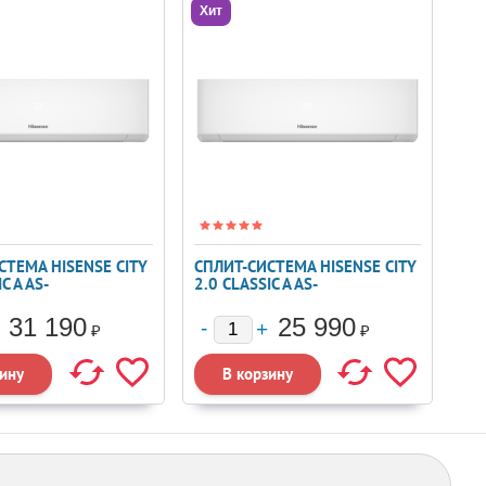
Хит
СТЕМА HISENSE CITY
СПЛИТ-СИСТЕМА HISENSE CITY
C A AS-
2.0 CLASSIC A AS-
RKA00
09HW4RLRKA01
31 190
25 990
₽
₽