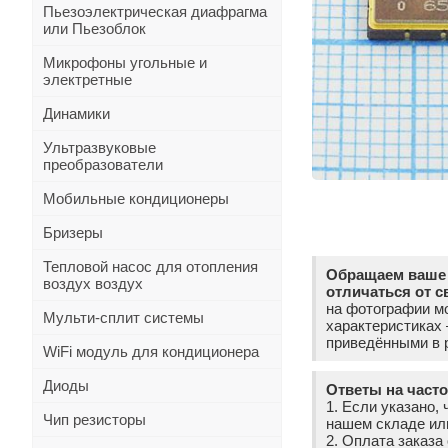
Пьезоэлектрическая диафрагма
или Пьезоблок
Микрофоны угольные и
электретные
Динамики
Ультразвуковые
преобразователи
Мобильные кондиционеры
Бризеры
Тепловой насос для отопления
Обращаем ваше 
воздух воздух
отличаться от с
на фотографии мо
Мульти-сплит системы
характеристиках
приведёнными в р
WiFi модуль для кондиционера
Диоды
Ответы на част
1. Если указано, 
Чип резисторы
нашем складе ил
2. Оплата заказ