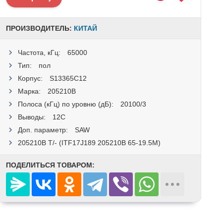
ПРОИЗВОДИТЕЛЬ:
КИТАЙ
Частота, кГц:
65000
Тип:
пол
Корпус:
S13365C12
Марка:
205210B
Полоса (кГц) по уровню (дБ):
20100/3
Выводы:
12C
Доп. параметр:
SAW
205210B T/- (ITF17J189 205210B 65-19.5M)
ПОДЕЛИТЬСЯ ТОВАРОМ: