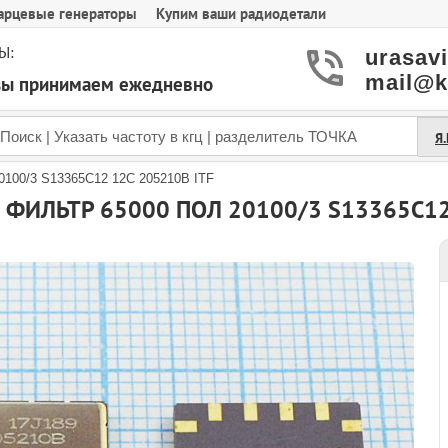
арцевые генераторы
Купим ваши радиодетали
Ы:
urasav
mail@k
азы принимаем ежедневно
Я
0100/3 S13365C12 12C 205210B ITF
ФИЛЬТР 65000 ПОЛ 20100/3 S13365C12 