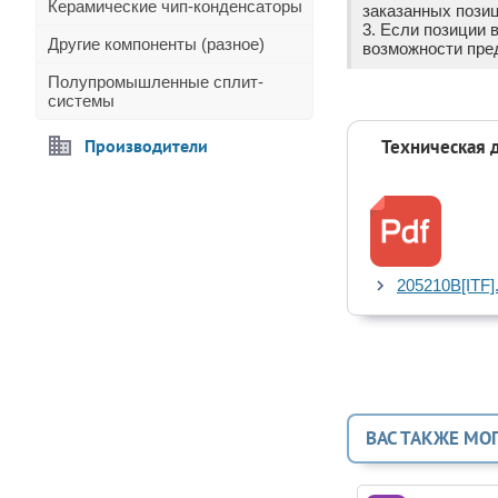
Керамические чип-конденсаторы
заказанных позиц
3. Если позиции 
Другие компоненты (разное)
возможности пре
Полупромышленные сплит-
системы
Производители
Техническая 
205210B[ITF].
ВАС ТАКЖЕ МО