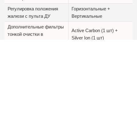
Регулировка положения
Горизонтальные +
жалюзи с пульта ДУ
Вертикальные
Дополнительные фильтры
Active Carbon (1 шт) +
тонкой очистки в
Silver Ion (1 шт)
комплекте
Пульт управления в
да, беспроводной
комплекте
Тепловой насос
нет
Описание ROYAL CLIMA RENAISSANCE RC-
RND28HN:
Гарантия 5 лет
Энергоэффективность класса А
Утонченный дизайн передней панели
Увеличенная мощность
Встроенный ионизатор воздуха