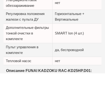
нет
обеззараживание
Регулировка положения
Горизонтальные +
жалюзи с пульта ДУ
Вертикальные
Дополнительные фильтры
тонкой очистки в
SMART Ion (4 шт.)
комплекте
Пульт управления в
да, беспроводной
комплекте
Тепловой насос
нет
Описание FUNAI KADZOKU RAC-KD25HP.D01:
Класс энергоэффективности A,
Низкий уровень шума от 21,5 дБ,
Работа на нагрев до -7 С,
4 дополнительных фильтра SMART Ion,
SMART Air -автоматическое управление потоком