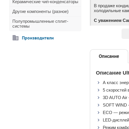
Керамические чип-конденсаторы
В продаже конди
холодильные каме
Другие компоненты (разное)
С уважением Са
Полупромышленные сплит-
системы
Производители
Описание
Описание Ul
А класс эне
5 скоростей 
3D AUTO Air 
SOFT WIND —
ЕСО — режим
LED-дисплей
Режим комфо