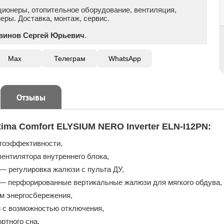
ционеры, отопительное оборудование, вентиляция,
ры. Доставка, монтаж, сервис.
винов Сергей Юрьевич
.
Max
Телеграм
WhatsApp
Отзывы
tima Comfort ELYSIUM NERO Inverter ELN-I12PN:
ргоэффективности,
вентилятора внутреннего блока,
— регулировка жалюзи с пульта ДУ,
 перфорированные вертикальные жалюзи для мягкого обдува,
 энергосбережения,
 с возможностью отключения,
ртного сна,