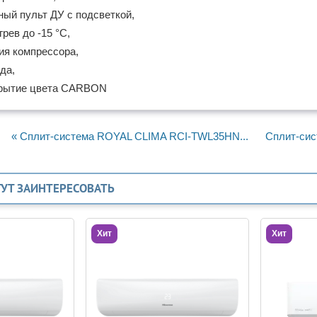
ый пульт ДУ с подсветкой,
грев до -15 °С,
я компрессора,
да,
крытие цвета CARBON
« Сплит-система ROYAL CLIMA RCI-TWL35HN...
Сплит-сис
ГУТ ЗАИНТЕРЕСОВАТЬ
Хит
Хит