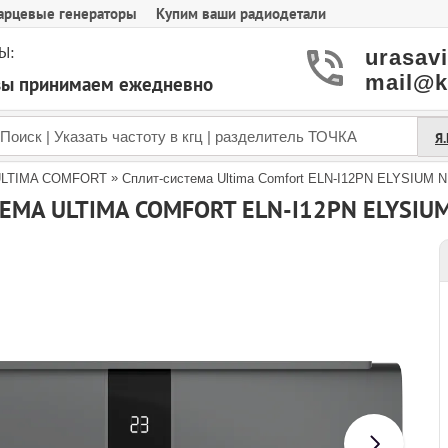
арцевые генераторы
Купим ваши радиодетали
Ы:
urasav
mail@k
азы принимаем ежедневно
Я
»
ULTIMA COMFORT
Сплит-система Ultima Comfort ELN-I12PN ELYSIUM N
ЕМА ULTIMA COMFORT ELN-I12PN ELYSIU