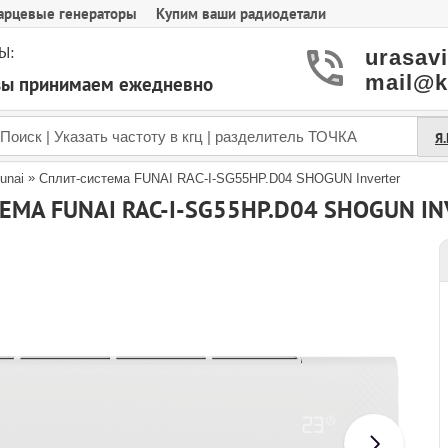
арцевые генераторы
Купим ваши радиодетали
Ы:
urasav
mail@k
азы принимаем ежедневно
Я
»
unai
Сплит-система FUNAI RAC-I-SG55HP.D04 SHOGUN Inverter
ЕМА FUNAI RAC-I-SG55HP.D04 SHOGUN I