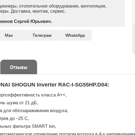
ционеры, отопительное оборудование, вентиляция,
ры. Доставка, монтаж, сервис.
винов Сергей Юрьевич
.
Max
Телеграм
WhatsApp
Отзывы
NAI SHOGUN Inverter RAC-I-SG55HP.D04:
ергоэффективность класса А++,
нь шума от 21 дБ,
а для обеззараживания воздуха,
грев до –25 С,
льных фильтра SMART Ion,
автоматическое управление потоком воздуха в 4-х направлениях