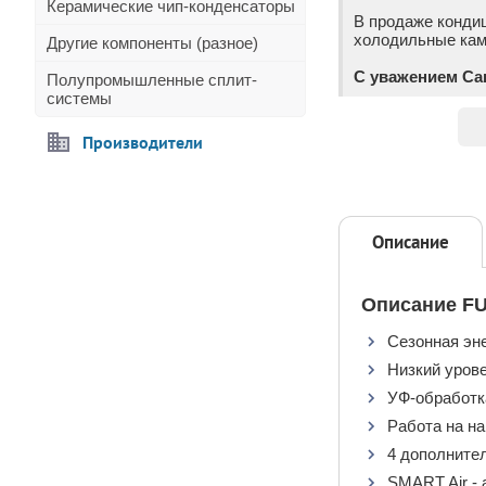
Керамические чип-конденсаторы
В продаже конди
холодильные каме
Другие компоненты (разное)
С уважением Са
Полупромышленные сплит-
системы
Производители
Описание
Описание FU
Сезонная эн
Низкий урове
УФ-обработк
Работа на на
4 дополните
SMART Air - 