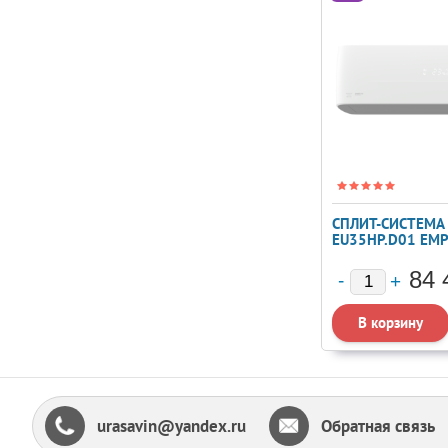
СПЛИТ-СИСТЕМА F
EU35HP.D01 EMP
SMART EYE FULL
84 
urasavin@yandex.ru
Обратная связь