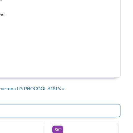
ля,
система LG PROCOOL B18TS »
Хит